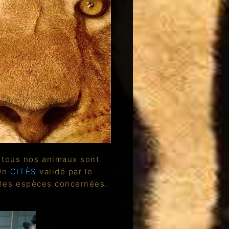
, tous nos animaux sont
 Un
CITÈS
validé par le
r les espèces concernées.