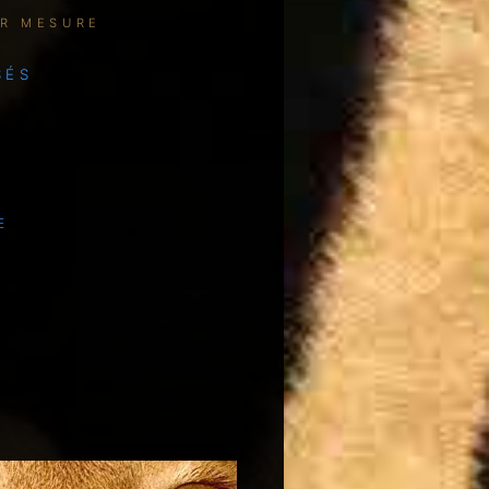
UR MESURE
SÉS
e